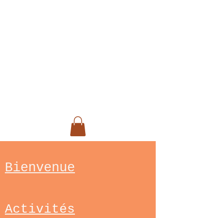
Psychogénéalogie cognitive,
MBSR (Réduction du stress
par la Pleine conscience)et
MBCP (Naissance et
parentalité par la Pleine
Conscience)
Bienvenue
Activités