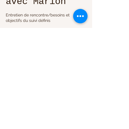
avec Marion
Entretien de rencontre/besoins et
objectifs du suivi définis
95
euros
1 h
1
95 €
LU
Envoyer une demande
Description du service
Écoute-Reflexologie-Transgenerationnel-
Naissance et Parentalite en Pleine
conscience